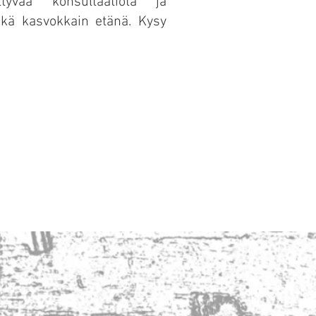
ittyvää konsultaatiota ja
ekä kasvokkain etänä. Kysy