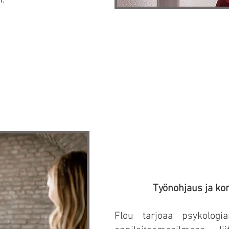
n.
Työnohjaus ja konsu
​Flou tarjoaa psykolog