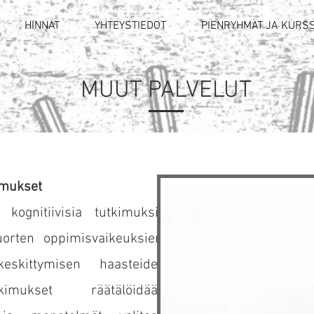
HINNAT
YHTEYSTIEDOT
PIENRYHMÄT JA KURSS
MUUT PALVELUT
ukset
​
 kognitiivisia tutkimuksia
uorten oppimisvaikeuksien,
eskittymisen haasteiden
tkimukset räätälöidään