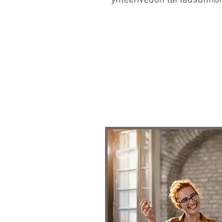
yhteenvedon tai lausunno