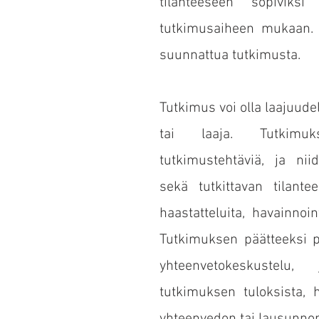
tilanteeseen sopiviks
tutkimusaiheen mukaan. 
suunnattua tutkimusta.
Tutkimus voi olla laajuud
tai laaja. Tutkimu
tutkimustehtäviä, ja nii
sekä tutkittavan tilant
haastatteluita, havainnoint
Tutkimuksen päätteeksi p
yhteenvetokeskustelu,
tutkimuksen tuloksista, 