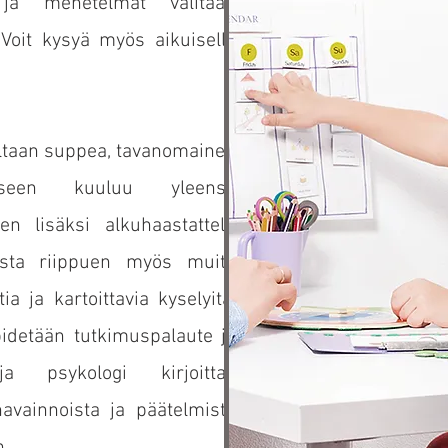
i ja menetelmät valitaan
Voit kysyä myös aikuiselle
eltaan suppea, tavanomainen
kseen kuuluu yleensä
den lisäksi alkuhaastattelu
eesta riippuen myös muita
ia ja kartoittavia kyselyitä.
idetään tutkimuspalaute ja
 ja psykologi kirjoittaa
havainnoista ja päätelmistä