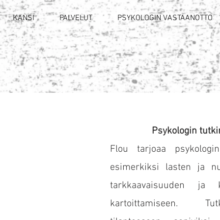
KANSI
PALVELUT
PSYKOLOGIN VASTAANOTTO
Psykologin tutkim
Flou tarjoaa psykologin
esimerkiksi lasten ja n
tarkkaavaisuuden ja k
kartoittamiseen. Tu