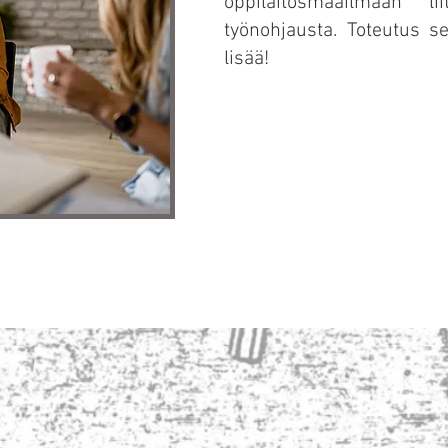
oppilaitosmaailmaan li
työnohjausta. Toteutus s
lisää!